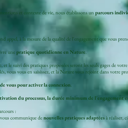
tentions et contexte de vie, nous établissons un
parcours indivi
nd appel, à la mesure de la qualité de l'engagement que vous pre
uivre une
pratique quotidienne en Nature
.
, et le suivi des pratiques proposées seront les seuls gages de votr
és, vous vous en saisissez, et la Nature vous rejoint dans votre pr
de vous pour activer la connexion
.
tivation du processus, la durée minimum de l'engagement es
arcours :
e vous communique de
nouvelles pratiques adaptées
à réaliser, 