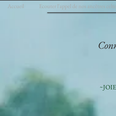
Accueil
Ecouter l'appel de nos ancêtres celte
Conn
~JOI