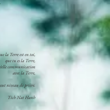
.
ue la Terre est en toi,
que tu es la Terre,
réelle communication
avec la Terre,
haut niveau de prière.
Tich Nat Hanh