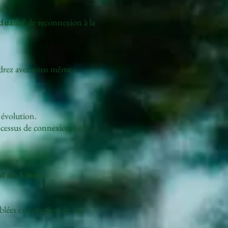
dualisé
de reconnexion à la
ndrez avec vous même :
e évolution.
ocessus de connexion à elle, à
t de 3 mois.
ciblées en fonction de vos