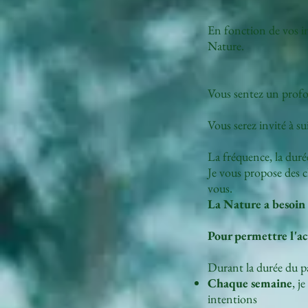
En fonction de vos in
Nature.
Vous sentez un profo
Vous serez invité à s
La fréquence, la durée
Je vous propose des cl
vous.
La Nature a besoin 
Pour permettre l'ac
Durant la durée du p
Chaque semaine
, j
intentions