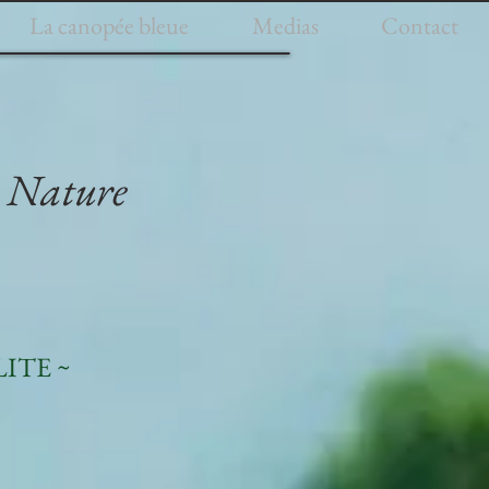
La canopée bleue
Medias
Contact
a Nature
ITE ~