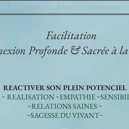
s
À propos
Livres
Conférences
Facilitation
exion Profonde & Sacrée à l
REACTIVER SON PLEIN POTENCIEL
E ~ REALISATION ~EMPATHIE ~SENSIBIL
~RELATIONS SAINES ~
~SAGESSE DU VIVANT~