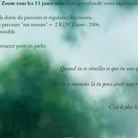
Zoom tous les 15 jours min
pour approfondir votre expérience
a durée du parcours et régularité des zooms.
de parcours "sur mesure" + 2 RDV Zoom : 200e.
ossible.
ntacter pour en parler
Quand tu te réveilles et que tu sens q
alors à ce moment là tu peux avoir une 
C'est le plus 