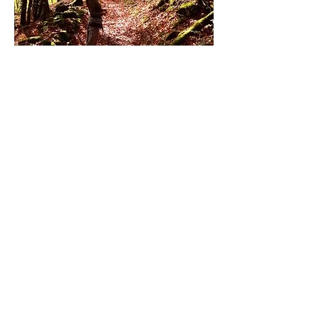
L'Ecologie profonde
avec Julie Cabot Nadal
RADIO CAMPUS
Interviews données - Radio - Vidéos
Découvrir mes
ouvrages