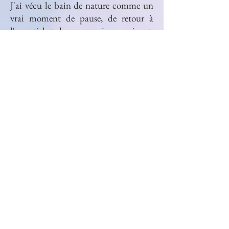
J'ai vécu le bain de nature comme un
vrai moment de pause, de retour à
l'essentiel et de reconnexion au vivant.
Le guidage libre de Julie m'a permis de
me laisser aller et surprendre par
l'inattendu que m'a offert la nature.
C'était un très beau moment!
Josefa
Belle expérience ce bain de forêt. en
plus de ce que j'ai pu exprimer, j'ai
encore la sensation de mes pieds en
relation avec la terre, comme
s'ils épousaient , j'ai le souvenir de
l'odeur de l'herbe et de la terre dans les
exercices que tu nous as proposés. En
lien avec l'intention que j'ai posé j'ai
pu ressentir le soin que ça a pu