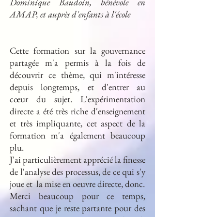
Dominique Baudoin, bénévole en
AMAP, et auprès d'enfants à l'école
Cette formation sur la gouvernance
partagée m'a permis à la fois de
découvrir ce thème, qui m'intéresse
depuis longtemps, et d'entrer au
cœur du sujet. L'expérimentation
directe a été très riche d'enseignement
et très impliquante, cet aspect de la
formation m'a également beaucoup
plu.
J'ai particulièrement apprécié la finesse
de l'analyse des processus, de ce qui s'y
joue et la mise en oeuvre directe, donc.
Merci beaucoup pour ce temps,
sachant que je reste partante pour des